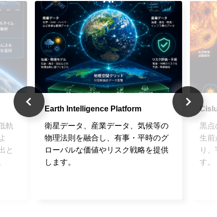
Earth Intelligence Platform
Cisl
低軌
衛星データ、産業データ、気候等の
黒点
によ
物理法則を融合し、有事・平時のグ
生前
出と
ローバルな価値やリスク戦略を提供
り、
。
します。
す。